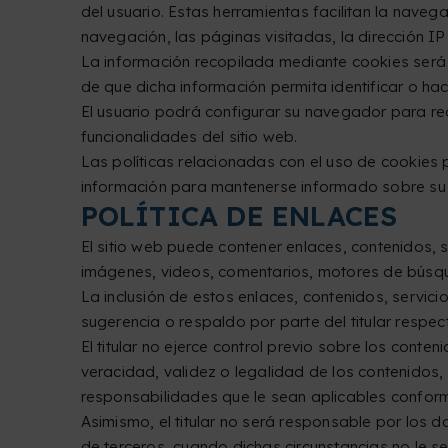
del usuario. Estas herramientas facilitan la naveg
navegación, las páginas visitadas, la dirección IP
La información recopilada mediante cookies será ut
de que dicha información permita identificar o ha
El usuario podrá configurar su navegador para rech
funcionalidades del sitio web.
Las políticas relacionadas con el uso de cookies 
información para mantenerse informado sobre su
POLÍTICA DE ENLACES
El sitio web puede contener enlaces, contenidos, s
imágenes, videos, comentarios, motores de búsqu
La inclusión de estos enlaces, contenidos, servici
sugerencia o respaldo por parte del titular respect
El titular no ejerce control previo sobre los conten
veracidad, validez o legalidad de los contenidos, 
responsabilidades que le sean aplicables conform
Asimismo, el titular no será responsable por los 
de terceros, cuando dichas circunstancias no le s