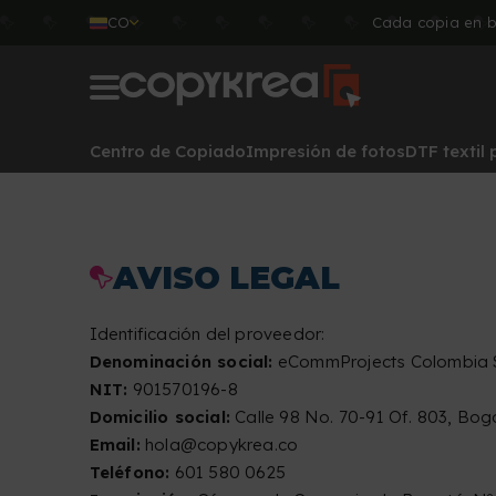
CO
Cada copia en b
Centro de Copiado
Impresión de fotos
DTF textil
AVISO LEGAL
Identificación del proveedor:
Denominación social:
eCommProjects Colombia S
NIT:
901570196-8
Domicilio social:
Calle 98 No. 70-91 Of. 803, Bog
Email:
hola@copykrea.co
Teléfono:
601 580 0625