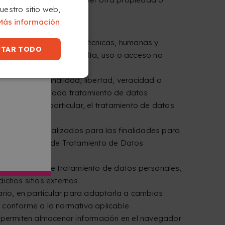
nuestro sitio web,
Más información
 a adoptar las medidas técnicas, humanas y
PTAR TODO
eración, pérdida, consulta, uso o acceso no
 legalidad, finalidad, libertad, veracidad o
ativa vigente. Todo tratamiento de datos
or la ley. En particular, el tratamiento de datos
idencialidad.
xactos y actualizados para las finalidades para
 en la Política de Tratamiento de Datos
pias políticas de tratamiento de datos personales,
dichos sitios externos.
ario, en particular para adaptarla a cambios
 conforme a la normativa aplicable.
que permiten almacenar información en el navegador