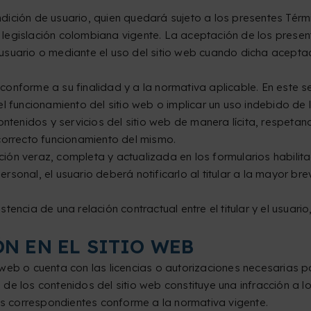
condición de usuario, quien quedará sujeto a los presentes Tér
 la legislación colombiana vigente. La aceptación de los pres
usuario o mediante el uso del sitio web cuando dicha acepta
b conforme a su finalidad y a la normativa aplicable. En este s
uncionamiento del sitio web o implicar un uso indebido de lo
contenidos y servicios del sitio web de manera lícita, respet
correcto funcionamiento del mismo.
ón veraz, completa y actualizada en los formularios habilita
sonal, el usuario deberá notificarlo al titular a la mayor br
xistencia de una relación contractual entre el titular y el usuar
N EN EL SITIO WEB
io web o cuenta con las licencias o autorizaciones necesarias p
e los contenidos del sitio web constituye una infracción a lo
les correspondientes conforme a la normativa vigente.