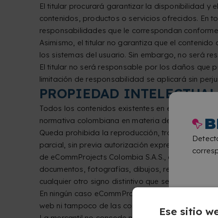
El titular procurará garantizar la disponibilidad 
contenidos, productos o servicios ofrecidos. En t
responsabilidades que le correspondan conforme a
Asimismo, el titular no garantiza que el contenido
los sistemas del usuario. Sin embargo, no será r
El titular no será responsable por los daños que 
limitación de responsabilidad se aplicará sin per
PROPIEDAD INTELECTUAL
Todos los contenidos existentes en el sitio web 
B
normativa colombiana en materia de propiedad inte
Queda prohibida la reproducción, transmisión, trad
Detect
parcial, sin previa autorización expresa y escrita 
corresp
de eCommProjects Colombia S.A.S., como el cedido
documentos, fotografías, dibujos, representacion
cualquier otro signo distintivo que se utilice en el
En ningún caso eCommProjects Colombia S.A.S. se
web ni tampoco de las consecuencias que puedan 
Ese sitio w
La mercantil no concede ninguna licencia o autori