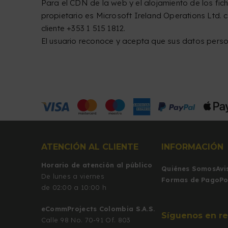
Para el CDN de la web y el alojamiento de los fiche
propietario es Microsoft Ireland Operations Ltd. 
cliente +353 1 515 1812.
El usuario reconoce y acepta que sus datos pers
ATENCIÓN AL CLIENTE
INFORMACIÓN
Horario de atención al público
Quiénes Somos
Avi
De lunes a viernes
Formas de Pago
Po
de 02:00 a 10:00 h
eCommProjects Colombia S.A.S.
Síguenos en re
Calle 98 No. 70-91 Of. 803