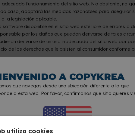
y el adecuado funcionamiento del sitio web. No obstante, no g
odo caso, adoptará las medidas razonables para asegurar su 
 la legislación aplicable.
 o software disponible en el sitio web esté libre de errores 
esponsable por los daños que puedan derivarse de tales circu
pudieran derivarse de un uso inadecuado del sitio web por par
juicio de los derechos que le asisten al consumidor conforme 
son propiedad de eCommProjects Colombia S.A.S. o cedidos a e
IENVENIDO A COPYKREA
lectual e industrial.
ucción, distribución, adaptación, puesta a disposición, o cua
amos que navegas desde una ubicación diferente a la que
de eCommProjects Colombia S.A.S. de cualquier contenido inclui
onde a esta web. Por favor, confírmanos que sitio quieres vis
 a esta por un tercero. El uso de esta página web no otorg
es gráficas, etc. de los productos comercializados en la mi
la. Todo ello en virtud de lo establecido en la normativa actual
 hace responsable del uso indebido o inapropiado que un ter
derivarse de dicho uso.
eb utiliza cookies
zación de uso sobre sus derechos de propiedad intelectual e i