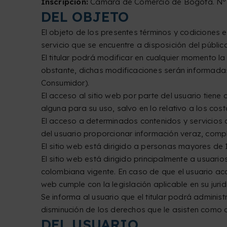
Inscripción:
Cámara de Comercio de Bogotá. Nº 
DEL OBJETO
El objeto de los presentes términos y codiciones e
servicio que se encuentre a disposición del públi
El titular podrá modificar en cualquier momento la 
obstante, dichas modificaciones serán informadas
Consumidor).
El acceso al sitio web por parte del usuario tiene 
alguna para su uso, salvo en lo relativo a los cos
El acceso a determinados contenidos y servicios de
del usuario proporcionar información veraz, compl
El sitio web está dirigido a personas mayores de 
El sitio web está dirigido principalmente a usuario
colombiana vigente. En caso de que el usuario ac
web cumple con la legislación aplicable en su jurid
Se informa al usuario que el titular podrá administ
disminución de los derechos que le asisten como 
DEL USUARIO