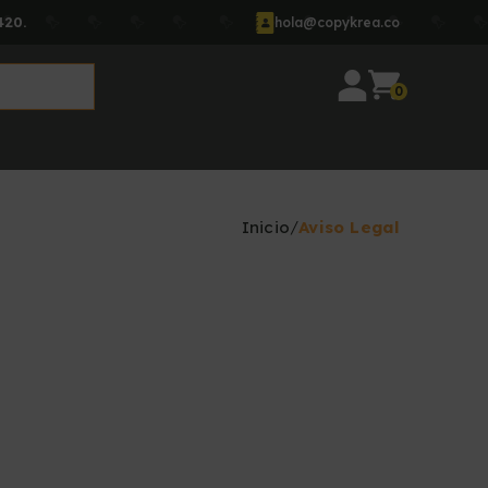
420.
hola@copykrea.co
0
Inicio
Aviso Legal