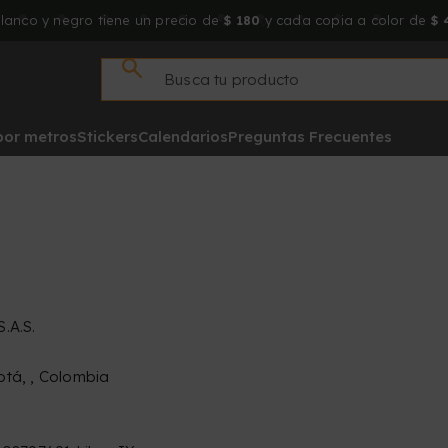
lanco y negro tiene un precio de
$ 180
y cada copia a color de
$ 
 por metros
Stickers
Calendarios
Preguntas Frecuentes
.A.S.
otá, , Colombia