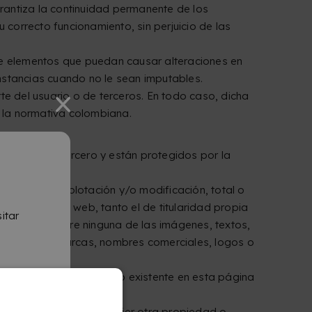
arantiza la continuidad permanente de los
correcto funcionamiento, sin perjuicio de las
o de elementos que puedan causar alteraciones en
nstancias cuando no le sean imputables.
te del usuario o de terceros. En todo caso, dicha
a la normativa colombiana.
sta por un tercero y están protegidos por la
lquier otra explotación y/o modificación, total o
do en el sitio web, tanto el de titularidad propia
itar
a derecho sobre ninguna de las imágenes, textos,
sma ni sobre marcas, nombres comerciales, logos o
mente vigente.
cero haga del contenido existente en esta página
ndustrial o sobre cualquier otra propiedad o