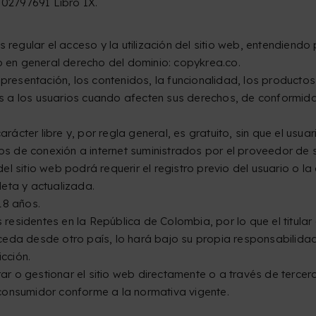
02797691 Libro IX.
s regular el acceso y la utilización del sitio web, entendiendo
co en general derecho del dominio: copykrea.co.
presentación, los contenidos, la funcionalidad, los productos,
 a los usuarios cuando afecten sus derechos, de conformida
carácter libre y, por regla general, es gratuito, sin que el us
tos de conexión a internet suministrados por el proveedor de 
l sitio web podrá requerir el registro previo del usuario o l
eta y actualizada.
18 años.
s residentes en la República de Colombia, por lo que el titular
ceda desde otro país, lo hará bajo su propia responsabilidad
icción.
rar o gestionar el sitio web directamente o a través de tercero
consumidor conforme a la normativa vigente.