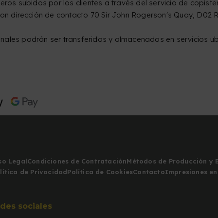
ros subidos por los clientes a través del servicio de copister
con dirección de contacto 70 Sir John Rogerson's Quay, D02 R
onales podrán ser transferidos y almacenados en servicios u
so Legal
Condiciones de Contratación
Métodos de Producción y 
lítica de Privacidad
Política de Cookies
Contacto
Impresiones en
des sociales