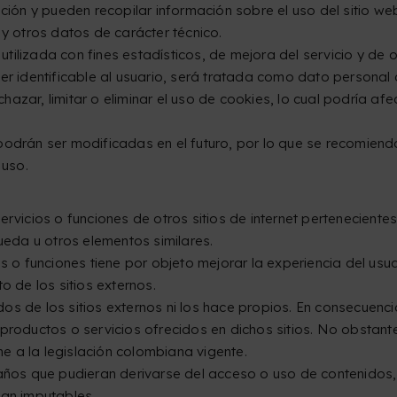
ación y pueden recopilar información sobre el uso del sitio w
 y otros datos de carácter técnico.
ilizada con fines estadísticos, de mejora del servicio y de o
cer identificable al usuario, será tratada como dato personal
azar, limitar o eliminar el uso de cookies, lo cual podría af
podrán ser modificadas en el futuro, por lo que se recomiend
 uso.
ervicios o funciones de otros sitios de internet pertenecient
eda u otros elementos similares.
os o funciones tiene por objeto mejorar la experiencia del usu
o de los sitios externos.
idos de los sitios externos ni los hace propios. En consecuenci
productos o servicios ofrecidos en dichos sitios. No obstante,
e a la legislación colombiana vigente.
daños que pudieran derivarse del acceso o uso de contenidos,
ean imputables.