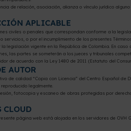
cia de relación, asociación, alianza o vínculo jurídico alguno en
CCIÓN APLICABLE
ciones civiles o penales que correspondan conforme a la legis
o servicios, o por el incumplimiento de los presentes Término
 por la legislación vigente en la República de Colombia. En cas
nes, las partes se someterán a los jueces y tribunales compe
midor de acuerdo con la Ley 1480 de 2011 (Estatuto del Consu
DE AUTOR
ntivo de calidad “Copia con Licencia” del Centro Español de
 reproducido legalmente.
presión, fotocopia y escaneo de obras protegidas por derecho
S CLOUD
presente página web está alojada en los servidores de OVH 