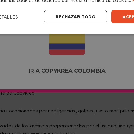
das las cookies de acuerdo con nuestra Política de cookies.
el método de producción urgente o prioritario, pero lo reci
IR A COPYKREA USA
 solicitar la devolución de la diferencia entre ambos método
ETALLES
RECHAZAR TODO
ACE
 o prioritario, descontando del reembolso la diferencia ent
te o prioritario.
CHIVOS
ra su impresión serán
tratados con la mayor confidencial
personales y demás normas concordantes. Tan solo el person
guna incidencia, tendrán acceso a él.
e la fecha de solicitud del trabajo, pasado este tiempo son 
IR A COPYKREA COLOMBIA
onfeccionados conforme a las especificaciones del consumido
rte de Copykrea.
ias ocasionadas por negligencias, golpes, uso o manipulaci
ados de los archivos proporcionados por el usuario, incluyen
a la normativa vigente en Colombia.