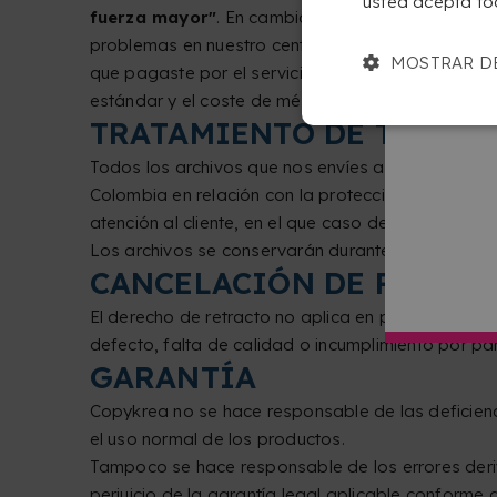
usted acepta to
fuerza mayor"
. En cambio, si has seleccionado 
problemas en nuestro centro de producción, podrás
MOSTRAR D
que pagaste por el servicio de producción urgente
estándar y el coste de método de producción urgen
TRATAMIENTO DE TUS AR
Todos los archivos que nos envíes a Copykrea pa
Colombia en relación con la protección de datos 
atención al cliente, en el que caso de que haya al
Los archivos se conservarán durante 90 días desd
CANCELACIÓN DE PEDIDO
El derecho de retracto no aplica en productos c
defecto, falta de calidad o incumplimiento por pa
GARANTÍA
Copykrea no se hace responsable de las deficienc
el uso normal de los productos.
Tampoco se hace responsable de los errores deriv
perjuicio de la garantía legal aplicable conforme 