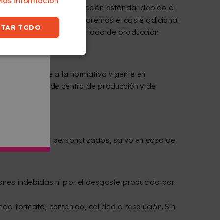
Más información
bes como método de producción estándar debido a
s. Es decir, te reembolsaremos el coste adicional
PTAR TODO
re el coste de envío de método de producción
idad
, conforme a la normativa vigente en
al de nuestro de centro de producción y de
destruidos.
r o claramente personalizados, salvo en caso de
ones indebidas ni por el desgaste producido por
do formato, contenido, calidad o resolución. Sin