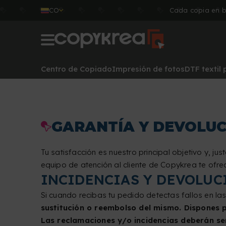
CO
Cada copia en b
Centro de Copiado
Impresión de fotos
DTF textil
GARANTÍA Y DEVOLU
Tu satisfacción es nuestro principal objetivo y, jus
equipo de atención al cliente de Copykrea te ofre
INCIDENCIAS Y DEVOLUC
Si cuando recibas tu pedido detectas fallos en la
sustitución o reembolso del mismo. Dispones p
Las reclamaciones y/o incidencias deberán s