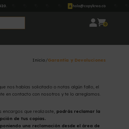
420.
hola@copykrea.co
0
Inicio
Garantía y Devoluciones
 que nos habías solicitado o notas algún fallo, el
onte en contacto con nosotros y te lo arreglamos.
os encargos que realizaste,
podrás reclamar la
pción de tus copias.
 poniendo una reclamación desde el área de