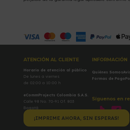
ATENCIÓN AL CLIENTE
INFORMACIÓN
Horario de atención al público
Quiénes Somos
Avi
De lunes a viernes
Formas de Pago
Po
de 02:00 a 10:00 h
eCommProjects Colombia S.A.S.
Síguenos en re
Calle 98 No. 70-91 Of. 803
Bogotá
(Colombia)
¡IMPRIME AHORA, SIN ESPERAS!