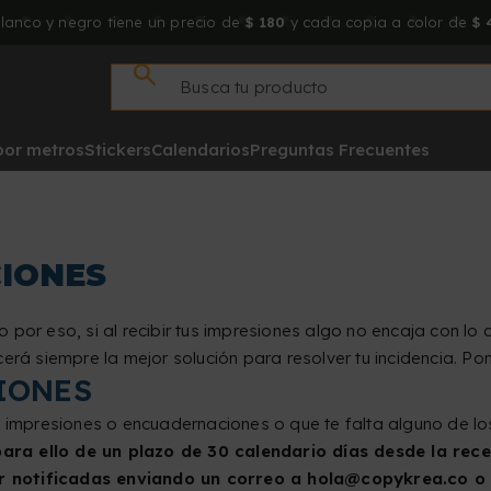
lanco y negro tiene un precio de
$ 180
y cada copia a color de
$ 
 por metros
Stickers
Calendarios
Preguntas Frecuentes
CIONES
to por eso, si al recibir tus impresiones algo no encaja con lo
cerá siempre la mejor solución para resolver tu incidencia. P
IONES
s impresiones o encuadernaciones o que te falta alguno de l
ara ello de un plazo de 30 calendario días desde la rece
er notificadas enviando un correo a hola@copykrea.co o