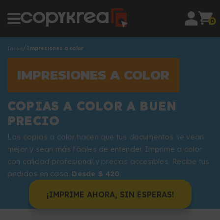
0
Inicio
Impresiones a color
IMPRESIONES A COLOR
COPIAS A COLOR A BUEN
PRECIO
Las copias a color hacen que tus documentos se vean
mejor y sean más fáciles de entender. Imprime a color
con calidad profesional y precios accesibles. Recibe tus
pedidos en casa.
Desde $ 420
.
¡IMPRIME AHORA, SIN ESPERAS!